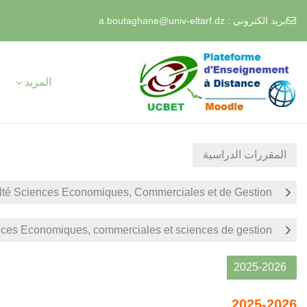
أنت الآن تدخل
تسجيل
بصفة ضيف
الدخول
المزيد
قتصـاديــة وعلــوم التسييــر ]
TC Sciences Economi