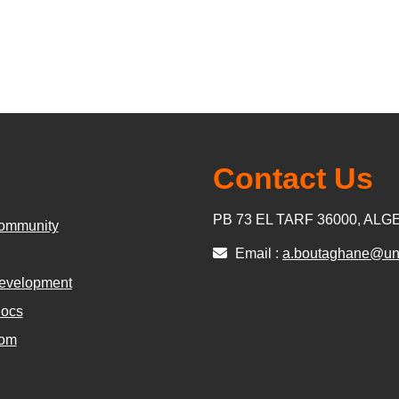
Contact Us
PB 73 EL TARF 36000, ALG
ommunity
Email :
a.boutaghane@univ
evelopment
ocs
com