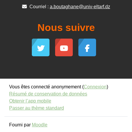
Courriel :
a.boutaghane@univ-eltarf.dz
Nous suivre
Vous êtes connecté anonymement (
Connexion
)
Résumé de conservation de données
Obtenir l’app mobile
Passer au thème standard
Fourni par
Moodle