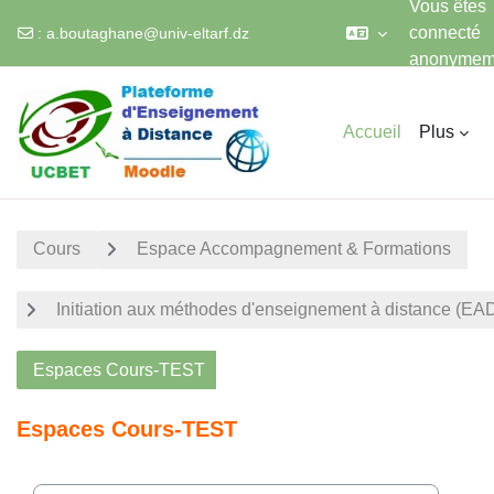
Vous êtes
connecté
:
a.boutaghane@univ-eltarf.dz
anonymem
Passer au contenu principal
Accueil
Plus
Cours
Espace Accompagnement & Formations
Initiation aux méthodes d'enseignement à distance (E
Espaces Cours-TEST
Espaces Cours-TEST