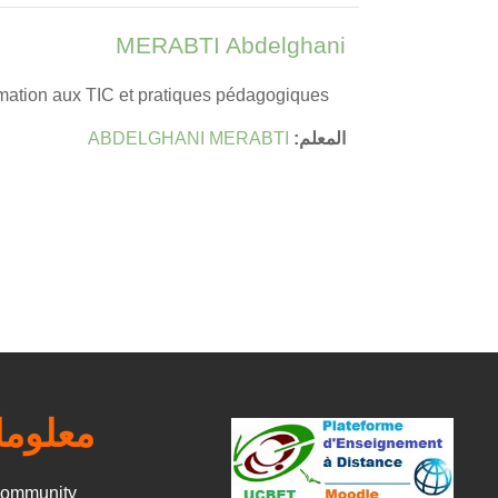
MERABTI Abdelghani
rmation aux TIC et pratiques pédagogiques
المعلم:
ABDELGHANI MERABTI
معلوم
community