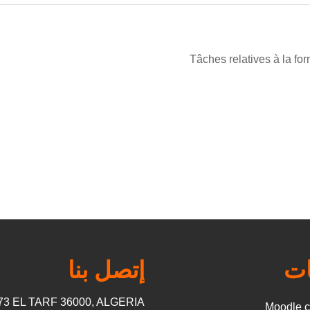
Tâches relatives à la fo
ات
إتصل بنا
73 EL TARF 36000, ALGERIA
Moodle 