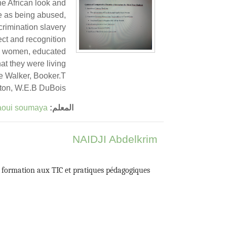
he African look and
ple as being abused,
crimination slavery
pect and recognition
en, women, educated
at they were living
ice Walker, Booker.T
on, W.E.B DuBois.
المعلم:
aoui soumaya
NAIDJI Abdelkrim
a formation aux TIC et pratiques pédagogiques