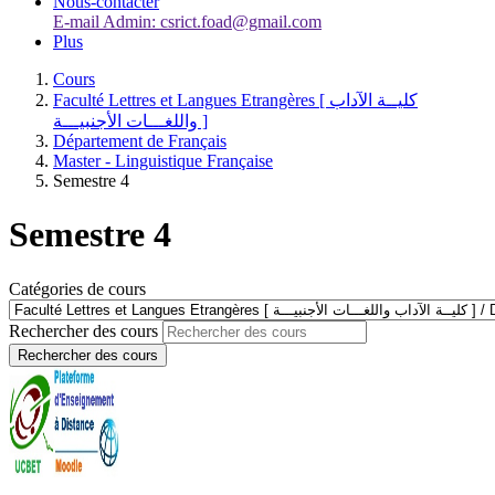
Nous-contacter
E-mail Admin: csrict.foad@gmail.com
Plus
Cours
Faculté Lettres et Langues Etrangères [ كليــة الآداب
واللغـــات الأجنبيـــة ]
Département de Français
Master - Linguistique Française
Semestre 4
Semestre 4
Catégories de cours
Rechercher des cours
Rechercher des cours