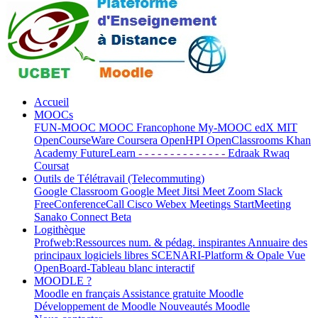
Accueil
MOOCs
FUN-MOOC
MOOC Francophone
My-MOOC
edX
MIT
OpenCourseWare
Coursera
OpenHPI
OpenClassrooms
Khan
Academy
FutureLearn
- - - - - - - - - - - - - -
Edraak
Rwaq
Coursat
Outils de Télétravail (Telecommuting)
Google Classroom
Google Meet
Jitsi Meet
Zoom
Slack
FreeConferenceCall
Cisco Webex Meetings
StartMeeting
Sanako Connect Beta
Logithèque
Profweb:Ressources num. & pédag. inspirantes
Annuaire des
principaux logiciels libres
SCENARI-Platform & Opale
Vue
OpenBoard-Tableau blanc interactif
MOODLE ?
Moodle en français
Assistance gratuite Moodle
Développement de Moodle
Nouveautés Moodle