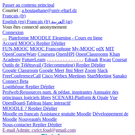
Passer au contenu principal
Courriel
:
a.boutaghane@univ-eltarf.dz
Français ‎(fr)‎
English ‎(en)‎
Français ‎(fr)‎
العربية ‎(ar)‎
Vous êtes connecté anonymement
Connexion
Plateforme MOODLE Elearning - Cours en ligne
Accueil
MOOCs
Replier
Déplier
FUN-MOOC
MOOC Francophone
My-MOOC
edX
MIT
OpenCourseWare
Coursera
OpenHPI
OpenClassrooms
Khan
Academy
FutureLearn
- - - - - - - - - - - - - -
Edraak
Rwaq
Coursat
Outils de Télétravail (Telecommuting)
Replier
Déplier
Google Classroom
Google Meet
Jitsi Meet
Zoom
Slack
FreeConferenceCall
Cisco Webex Meetings
StartMeeting
Sanako
Connect Beta
Logithèque
Replier
Déplier
Profweb:Ressources num. & pédag. inspirantes
Annuaire des
principaux logiciels libres
SCENARI-Platform & Opale
Vue
OpenBoard-Tableau blanc interactif
MOODLE ?
Replier
Déplier
Moodle en français
Assistance gratuite Moodle
Développement de
Moodle
Nouveautés Moodle
Nous-contacter
Replier
Déplier
E-mail Admin: csrict.foad@gmail.com