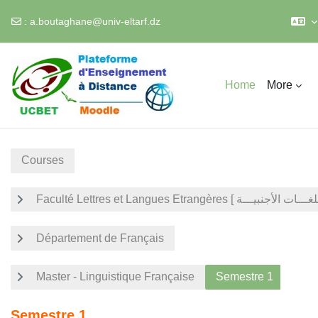
:
a.boutaghane@univ-eltarf.dz
Skip to main content
Home
More
Courses
Département de Français
Master - Linguistique Française
Semestre 1
Semestre 1