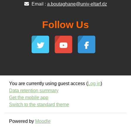
Email :
a.boutaghane@univ-eltarf.dz
Follow Us
You are currently using guest access (
Log in
)
Data retention summary
Get the mobile app
Switch to the standard theme
Powered by
Moodle